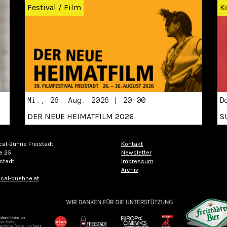
Festival
/
Film
K
Mi., 26. Aug. 2026 | 20:00
D
DER NEUE HEIMATFILM 2026
S
cal-Bühne Freistadt
Kontakt
e 25
Newsletter
stadt
Impressum
Archiv
cal-buehne.at