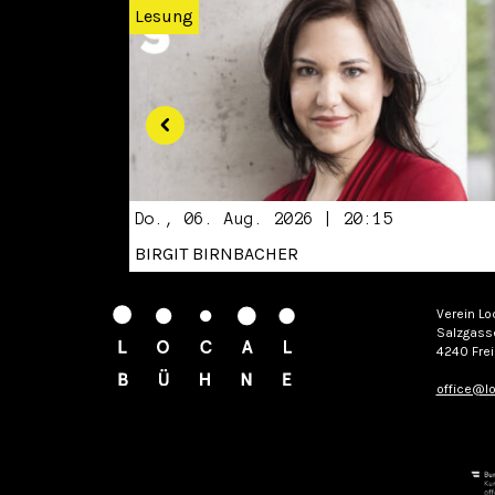
Lesung
Do., 06. Aug. 2026 | 20:15
BIRGIT BIRNBACHER
Verein Lo
Salzgass
4240 Frei
office@lo