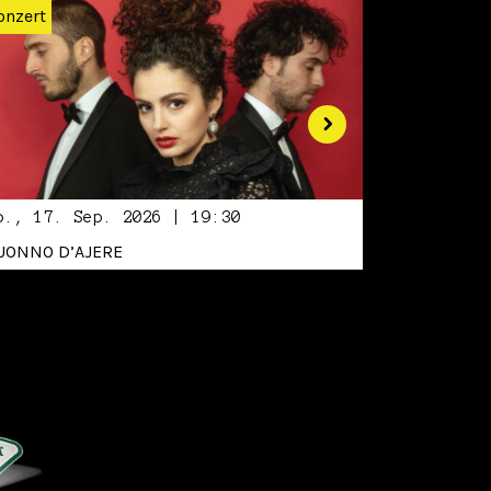
onzert
o., 17. Sep. 2026 | 19:30
UONNO D’AJERE