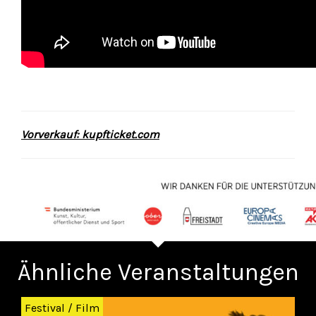
Vorverkauf: kupfticket.com
Ähnliche Veranstaltungen
Zurück
Wei
Festival
/
Film