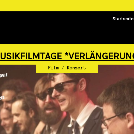
Startseite
USIKFILMTAGE *VERLÄNGERUN
Film
/
Konzert