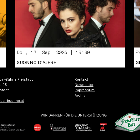
Do., 17. Sep. 2026 | 19:30
F
SUONNO D’AJERE
G
cal-Bühne Freistadt
Kontakt
e 25
Newsletter
stadt
Impressum
Archiv
cal-buehne.at