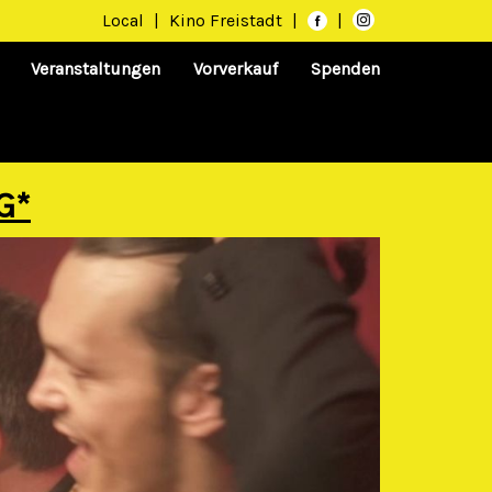
Local
|
Kino Freistadt
|
|
Veranstaltungen
Vorverkauf
Spenden
G*