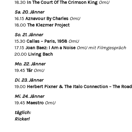
18.30
In The Court Of The Crimson King
OmU
Sa. 20. Jänner
16.15
Aznavour By Charles
OmU
18.00
The Klezmer Project
So. 21. Jänner
15.30
Callas – Paris, 1958
OmU
17.15
Joan Baez: I Am a Noise
OmU mit Filmgespräch
20.00
Living Bach
Mo. 22. Jänner
19.45
Tár
OmU
Di. 23. Jänner
19.00
Herbert Pixner & The Italo Connection – The Roa
Mi. 24. Jänner
19.45
Maestro
OmU
täglich:
Rickerl