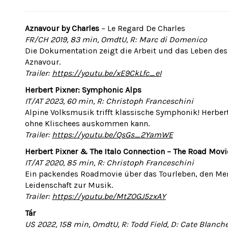
Aznavour by Charles
– Le Regard De Charles
FR/CH 2019, 83 min, OmdtU, R: Marc di Domenico
Die Dokumentation zeigt die Arbeit und das Leben de
Aznavour.
Trailer:
https://youtu.be/xE9CkLfc_eI
Herbert Pixner: Symphonic Alps
IT/AT 2023, 60 min, R: Christoph Franceschini
Alpine Volksmusik trifft klassische Symphonik! Herbert
ohne Klischees auskommen kann.
Trailer:
https://youtu.be/QsGs_2YamWE
Herbert Pixner & The Italo Connection – The Road Movi
IT/AT 2020, 85 min, R: Christoph Franceschini
Ein packendes Roadmovie über das Tourleben, den Me
Leidenschaft zur Musik.
Trailer:
https://youtu.be/MtZOGJ5zxAY
Tár
US 2022, 158 min, OmdtU, R: Todd Field, D: Cate Blanch