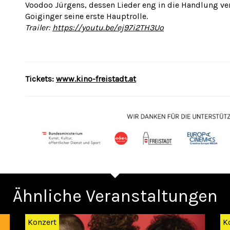
Voodoo Jürgens, dessen Lieder eng in die Handlung ve
Goiginger seine erste Hauptrolle.
Trailer:
https://youtu.be/ej97i2TH3Uo
Tickets:
www.kino-freistadt.at
Ähnliche Veranstaltungen
Konzert
K