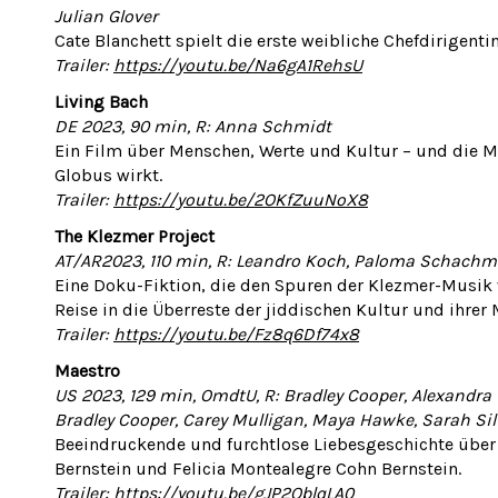
Julian Glover
Cate Blanchett spielt die erste weibliche Chefdirigent
Trailer:
https://youtu.be/Na6gA1RehsU
Living Bach
DE 2023, 90 min, R: Anna Schmidt
Ein Film über Menschen, Werte und Kultur – und die M
Globus wirkt.
Trailer:
https://youtu.be/2OKfZuuNoX8
The Klezmer Project
AT/AR2023, 110 min, R: Leandro Koch, Paloma Schach
Eine Doku-Fiktion, die den Spuren der Klezmer-Musik v
Reise in die Überreste der jiddischen Kultur und ihrer 
Trailer:
https://youtu.be/Fz8q6Df74x8
Maestro
US 2023, 129 min, OmdtU, R: Bradley Cooper, Alexandra T
Bradley Cooper, Carey Mulligan, Maya Hawke, Sarah S
Beeindruckende und furchtlose Liebesgeschichte über
Bernstein und Felicia Montealegre Cohn Bernstein.
Trailer:
https://youtu.be/gJP2QblqLA0