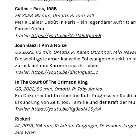
Callas – Paris, 1958
FR 2023, 90 min, OmdtU, R: Tom Volf
Maria Callas’ Debüt in Paris – ein legendärer Auftritt 
Pariser Opéra.
Trailer:
https://youtu.be/GzTMIoRpmF8
Joan Baez: I Am a Noise
US 2023, 113 min, OmdtU, R: Karen O’Connor, Miri Nava
Die wichtigste amerikanische Folksängerin blickt, in 
zurück auf ihre Karriere und ihr Leben.
Trailer:
https://youtu.be/dhcV1gEat_c
In The Court Of The Crimson King
GB, 2022, 86 min, OmdtU, R: Toby Amies
Ein Dokumentarfilm über die Kult-Progressive-Rockb
Erkundung von Zeit, Tod, Familie und der Kraft der Mu
Trailer:
https://youtu.be/Kg3osMG5yK4
Rickerl
AT, 2023, 104 min, R: Adrian Goiginger, D: Voodoo Jür
aus Wien