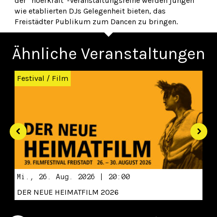
der “hoerkraft”-Veranstaltungsreihe werden jungen
wie etablierten DJs Gelegenheit bieten, das
Freistädter Publikum zum Dancen zu bringen.
Ähnliche Veranstaltungen
Zurück
Wei
Festival
/
Film
Mi., 26. Aug. 2026 | 20:00
DER NEUE HEIMATFILM 2026