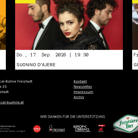
Do., 17. Sep. 2026 | 19:30
F
SUONNO D’AJERE
G
cal-Bühne Freistadt
Kontakt
e 25
Newsletter
stadt
Impressum
Archiv
cal-buehne.at