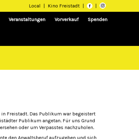
Local
|
Kino Freistadt
|
|
Veranstaltungen
Vorverkauf
Spenden
 in Freistadt. Das Publikum war begeistert
eistädter Publikum angetan. Für uns Grund
dersehen oder um Verpasstes nachzuholen.
Conte den Anwaltsberuf aufzugeben und sich