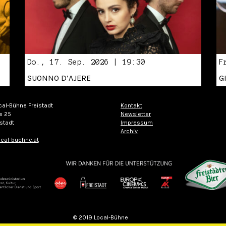
Do., 17. Sep. 2026 | 19:30
F
SUONNO D’AJERE
G
cal-Bühne Freistadt
Kontakt
e 25
Newsletter
stadt
Impressum
Archiv
cal-buehne.at
© 2019 Local-Bühne