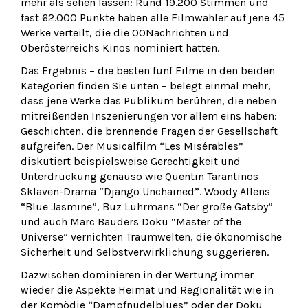
mehr als sehen lassen: Rund 19.200 Stimmen und
fast 62.000 Punkte haben alle Filmwähler auf jene 45
Werke verteilt, die die OÖNachrichten und
Oberösterreichs Kinos nominiert hatten.
Das Ergebnis – die besten fünf Filme in den beiden
Kategorien finden Sie unten – belegt einmal mehr,
dass jene Werke das Publikum berühren, die neben
mitreißenden Inszenierungen vor allem eins haben:
Geschichten, die brennende Fragen der Gesellschaft
aufgreifen. Der Musicalfilm “Les Misérables”
diskutiert beispielsweise Gerechtigkeit und
Unterdrückung genauso wie Quentin Tarantinos
Sklaven-Drama “Django Unchained”. Woody Allens
“Blue Jasmine”, Buz Luhrmans “Der große Gatsby”
und auch Marc Bauders Doku “Master of the
Universe” vernichten Traumwelten, die ökonomische
Sicherheit und Selbstverwirklichung suggerieren.
Dazwischen dominieren in der Wertung immer
wieder die Aspekte Heimat und Regionalität wie in
der Komödie “Dampfnudelblues” oder der Doku