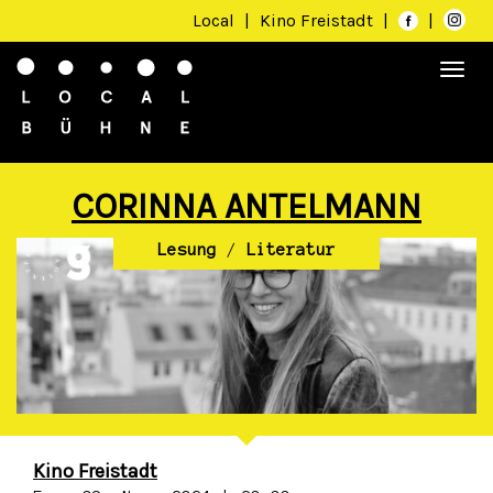
Local
|
Kino Freistadt
|
|
Togg
navi
CORINNA ANTELMANN
Lesung
/
Literatur
Kino Freistadt