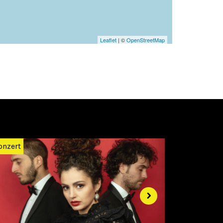
Leaflet
| ©
OpenStreetMap
Weiter
onzert