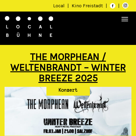
Local
|
Kino Freistadt
|
|
Togg
navi
THE MORPHEAN /
WELTENBRANDT – WINTER
BREEZE 2025
Konzert