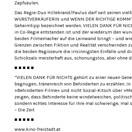
Zapfsäulen.
Das Regie-Duo Hillebrand/Paulus darf seit seinen viel
WURSTVERKÄUFERIN und WENN DER RICHTIGE KOMMT dur
Geheimtipp bezeichnet werden. VIELEN DANK FÜR NICHTS 
in Co-Regie entstanden ist und der wiederum den wund
beiden Filmemacher auf die Leinwand bringt – und wie 
Grenzen zwischen Fiktion und Realität verschwinden zu
die beiden Regisseure die irrsinnigsten Einfälle und d
Schicksals meisterhaft aus, schonungslos, aber ohne da
■ ■ ■ ■ ■
“VIELEN DANK FÜR NICHTS gehört zu einer neuen Gener
begnügen, tränenreich von Behinderten zu erzählen. I
»Behinderten-Filme« und nicht Sozial-Kitsch über »M
zeigen, dass Behinderte keine windelweichen, politis
sondern echtes Interesse für ihre mal schwierige, mal 
– Die Zeit
■ ■ ■ ■ ■
www.kino-freistadt.at