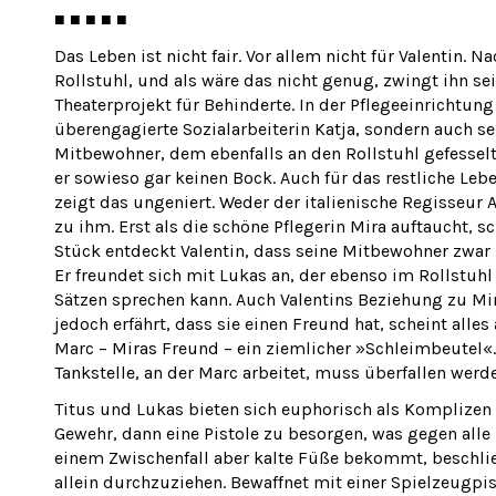
■ ■ ■ ■ ■
Das Leben ist nicht fair. Vor allem nicht für Valentin. 
Rollstuhl, und als wäre das nicht genug, zwingt ihn s
Theaterprojekt für Behinderte. In der Pflegeeinrichtung 
überengagierte Sozialarbeiterin Katja, sondern auch 
Mitbewohner, dem ebenfalls an den Rollstuhl gefesselt
er sowieso gar keinen Bock. Auch für das restliche Leb
zeigt das ungeniert. Weder der italienische Regisseu
zu ihm. Erst als die schöne Pflegerin Mira auftaucht, sc
Stück entdeckt Valentin, dass seine Mitbewohner zwar 
Er freundet sich mit Lukas an, der ebenso im Rollstuh
Sätzen sprechen kann. Auch Valentins Beziehung zu Mir
jedoch erfährt, dass sie einen Freund hat, scheint all
Marc – Miras Freund – ein ziemlicher »Schleimbeutel«. F
Tankstelle, an der Marc arbeitet, muss überfallen werd
Titus und Lukas bieten sich euphorisch als Komplizen a
Gewehr, dann eine Pistole zu besorgen, was gegen alle 
einem Zwischenfall aber kalte Füße bekommt, beschlie
allein durchzuziehen. Bewaffnet mit einer Spielzeu