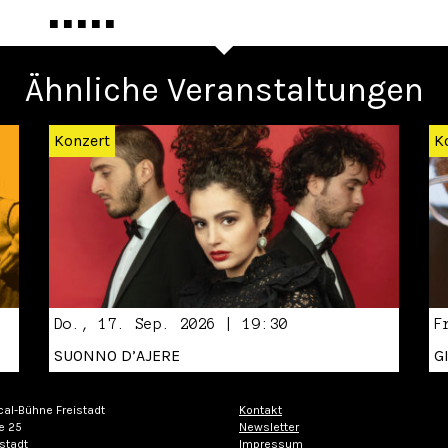
■ ■ ■ ■ ■
Ähnliche Veranstaltungen
Konzert
K
Do., 17. Sep. 2026 | 19:30
F
SUONNO D’AJERE
G
cal-Bühne Freistadt
Kontakt
e 25
Newsletter
stadt
Impressum