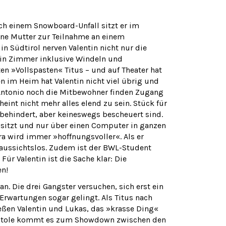
Nach einem Snowboard-Unfall sitzt er im
eine Mutter zur Teilnahme an einem
in Südtirol nerven Valentin nicht nur die
sein Zimmer inklusive Windeln und
en »Vollspasten« Titus – und auf Theater hat
en im Heim hat Valentin nicht viel übrig und
r Antonio noch die Mitbewohner finden Zugang
heint nicht mehr alles elend zu sein. Stück für
behindert, aber keineswegs bescheuert sind.
l sitzt und nur über einen Computer in ganzen
a wird immer »hoffnungsvoller«. Als er
es aussichtslos. Zudem ist der BWL-Student
ür Valentin ist die Sache klar: Die
en!
n. Die drei Gangster versuchen, sich erst ein
Erwartungen sogar gelingt. Als Titus nach
ßen Valentin und Lukas, das »krasse Ding«
gpistole kommt es zum Showdown zwischen den