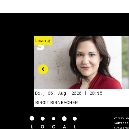
Zurück
Lesung
Do., 06. Aug. 2026 | 20:15
BIRGIT BIRNBACHER
Verein Lo
Salzgass
4240 Frei