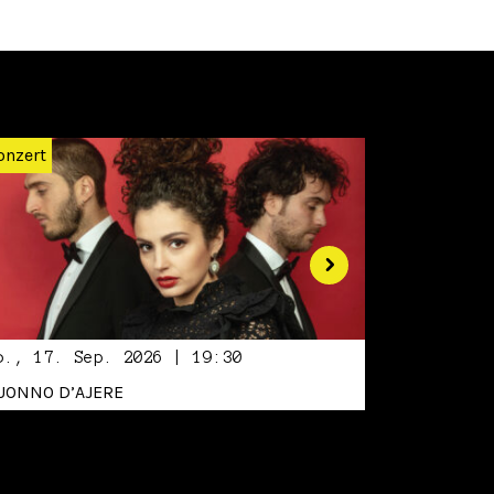
Weiter
onzert
o., 17. Sep. 2026 | 19:30
UONNO D’AJERE