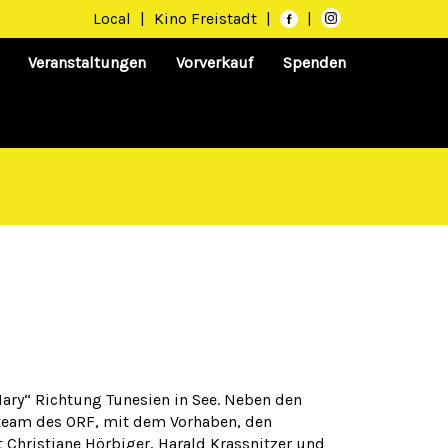
Local
|
Kino Freistadt
|
|
Veranstaltungen
Vorverkauf
Spenden
Mary“ Richtung Tunesien in See. Neben den
mteam des ORF, mit dem Vorhaben, den
t Christiane Hörbiger, Harald Krassnitzer und