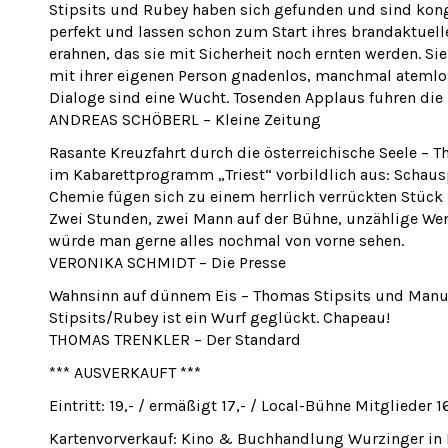
Stipsits und Rubey haben sich gefunden und sind kon
perfekt und lassen schon zum Start ihres brandaktuel
erahnen, das sie mit Sicherheit noch ernten werden. Sie 
mit ihrer eigenen Person gnadenlos, manchmal atemlos
Dialoge sind eine Wucht. Tosenden Applaus fuhren die 
ANDREAS SCHÖBERL – Kleine Zeitung
Rasante Kreuzfahrt durch die österreichische Seele – 
im Kabarettprogramm „Triest“ vorbildlich aus: Schaus
Chemie fügen sich zu einem herrlich verrückten Stück
Zwei Stunden, zwei Mann auf der Bühne, unzählige We
würde man gerne alles nochmal von vorne sehen.
VERONIKA SCHMIDT – Die Presse
Wahnsinn auf dünnem Eis – Thomas Stipsits und Manuel
Stipsits/Rubey ist ein Wurf geglückt. Chapeau!
THOMAS TRENKLER – Der Standard
*** AUSVERKAUFT ***
Eintritt: 19,- / ermäßigt 17,- / Local-Bühne Mitglieder 16
Kartenvorverkauf: Kino & Buchhandlung Wurzinger in Fr