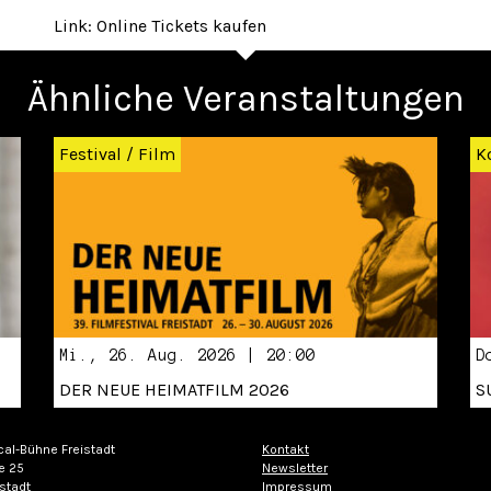
Link: Online Tickets kaufen
Ähnliche Veranstaltungen
Festival
/
Film
K
Mi., 26. Aug. 2026 | 20:00
D
DER NEUE HEIMATFILM 2026
S
cal-Bühne Freistadt
Kontakt
e 25
Newsletter
stadt
Impressum