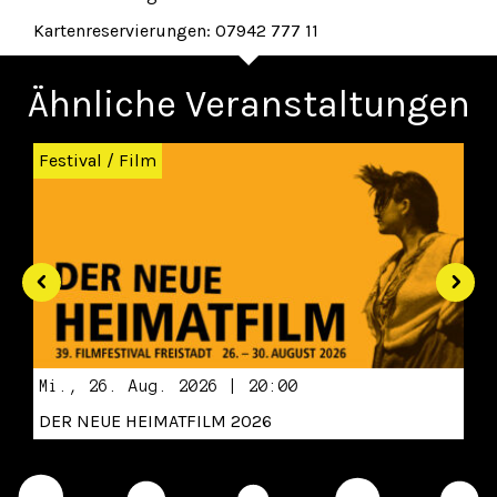
Kartenreservierungen: 07942 777 11
Ähnliche Veranstaltungen
Zurück
Wei
Festival
/
Film
Mi., 26. Aug. 2026 | 20:00
DER NEUE HEIMATFILM 2026