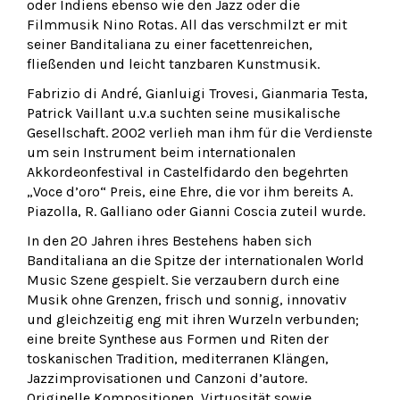
oder Indiens ebenso wie den Jazz oder die
Filmmusik Nino Rotas. All das verschmilzt er mit
seiner Banditaliana zu einer facettenreichen,
fließenden und leicht tanzbaren Kunstmusik.
Fabrizio di André, Gianluigi Trovesi, Gianmaria Testa,
Patrick Vaillant u.v.a suchten seine musikalische
Gesellschaft. 2002 verlieh man ihm für die Verdienste
um sein Instrument beim internationalen
Akkordeonfestival in Castelfidardo den begehrten
„Voce d’oro“ Preis, eine Ehre, die vor ihm bereits A.
Piazolla, R. Galliano oder Gianni Coscia zuteil wurde.
In den 20 Jahren ihres Bestehens haben sich
Banditaliana an die Spitze der internationalen World
Music Szene gespielt. Sie verzaubern durch eine
Musik ohne Grenzen, frisch und sonnig, innovativ
und gleichzeitig eng mit ihren Wurzeln verbunden;
eine breite Synthese aus Formen und Riten der
toskanischen Tradition, mediterranen Klängen,
Jazzimprovisationen und Canzoni d’autore.
Originelle Kompositionen, Virtuosität sowie