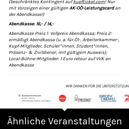
(beschränktes Kontingent auf
kupfticket.com
! Nur
mit Vorzeigen einer gültigen
AK-OÖ-Leistungscard
an
der Abendkasse!)
Abendkasse: 16,- / 14,-
Abendkasse Preis 1: Vollpreis Abendkassa; Preis 2:
ermäßigt Abendkassa (u. a. für Ö1-, Arbeiterkammer-,
Kupf-Mitglieder, Schüler*innen, Student*innen,
Präsenz- & Zivildiener; mit gültigem Ausweis);
Local-Bühne-Mitglieder: 1 Euro retour auf VVK an
Abendkasse
Ähnliche Veranstaltungen
Zurück
Wei