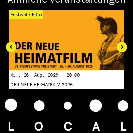
Zurück
Wei
Festival
/
Film
Mi., 26. Aug. 2026 | 20:00
DER NEUE HEIMATFILM 2026