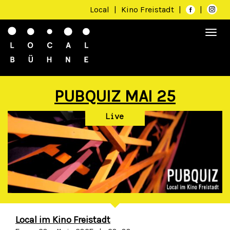
Local
|
Kino Freistadt
|
|
Togg
navi
PUBQUIZ MAI 25
Live
Local im Kino Freistadt