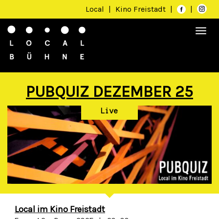
Local
|
Kino Freistadt
|
|
Togg
navi
PUBQUIZ DEZEMBER 25
Live
Local im Kino Freistadt