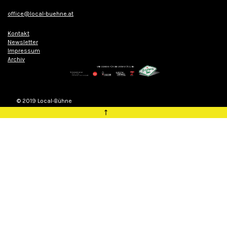
office@local-buehne.at
Kontakt
Newsletter
Impressum
Archiv
© 2019 Local-Bühne