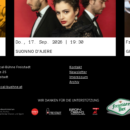
Do., 17. Sep. 2026 | 19:30
F
SUONNO D’AJERE
G
cal-Bühne Freistadt
Kontakt
e 25
Newsletter
stadt
Impressum
Archiv
cal-buehne.at