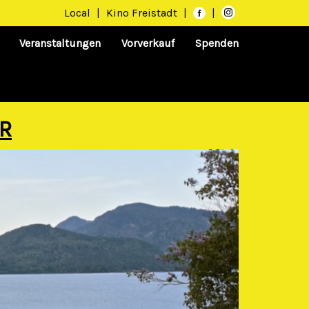
Local
|
Kino Freistadt
|
|
Veranstaltungen
Vorverkauf
Spenden
R