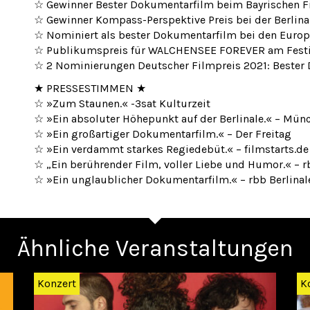
☆ Gewinner Bester Dokumentarfilm beim Bayrischen F
☆ Gewinner Kompass-Perspektive Preis bei der Berlin
☆ Nominiert als bester Dokumentarfilm bei den Euro
☆ Publikumspreis für WALCHENSEE FOREVER am Festiv
☆ 2 Nominierungen Deutscher Filmpreis 2021: Bester 
★ PRESSESTIMMEN ★
☆ »Zum Staunen.« -3sat Kulturzeit
☆ »Ein absoluter Höhepunkt auf der Berlinale.« – Mü
☆ »Ein großartiger Dokumentarfilm.« – Der Freitag
☆ »Ein verdammt starkes Regiedebüt.« – filmstarts.de
☆ „Ein berührender Film, voller Liebe und Humor.« – r
☆ »Ein unglaublicher Dokumentarfilm.« – rbb Berlinal
Ähnliche Veranstaltungen
Konzert
K