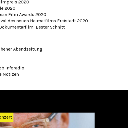
ilmpreis 2020
ale 2020
pean Film Awards 2020
al des neuen Heimatfilms Freistadt 2020
Dokumentarfilm, Bester Schnitt
nchener Abendzeitung
bb Inforadio
e Notizen
Weiter
onzert