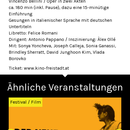
Vincenzo Bellini / Oper in zwei Akten
ca. 180 min (inkl. Pause), dazu eine 15-minütige
Einführung
Gesungen in italienischer Sprache mit deutschen
Untertiteln
Libretto: Felice Romani
Dirigent: Antonio Pappano / Inszinierung: Àlex Ollé
Mit: Sonya Yoncheva, Joseph Calleja, Sonia Ganassi,
Brindley Sherratt, David Junghoon Kim, Vlada
Borovko
Ticket: www.kino-freistadt.at
Ähnliche Veranstaltungen
Zurück
Wei
Festival
/
Film