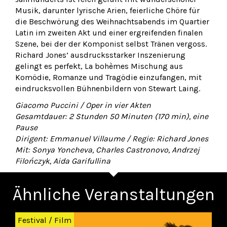
Musik, darunter lyrische Arien, feierliche Chöre für
die Beschwörung des Weihnachtsabends im Quartier
Latin im zweiten Akt und einer ergreifenden finalen
Szene, bei der der Komponist selbst Tränen vergoss.
Richard Jones’ ausdrucksstarker Inszenierung
gelingt es perfekt, La bohèmes Mischung aus
Komödie, Romanze und Tragödie einzufangen, mit
eindrucksvollen Bühnenbildern von Stewart Laing.
Giacomo Puccini / Oper in vier Akten
Gesamtdauer: 2 Stunden 50 Minuten (170 min), eine
Pause
Dirigent: Emmanuel Villaume / Regie: Richard Jones
Mit: Sonya Yoncheva, Charles Castronovo, Andrzej
Filończyk, Aida Garifullina
Ähnliche Veranstaltungen
Zurück
Wei
Festival
/
Film