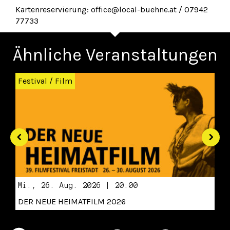
Kartenreservierung: office@local-buehne.at / 07942
77733
Ähnliche Veranstaltungen
Zurück
Wei
Festival
/
Film
Mi., 26. Aug. 2026 | 20:00
DER NEUE HEIMATFILM 2026