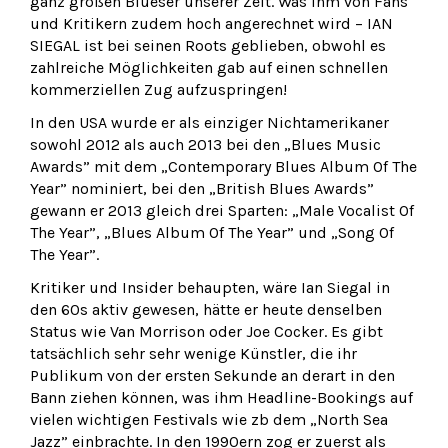
ganz großen Blueser unserer Zeit. Was ihm von Fans
und Kritikern zudem hoch angerechnet wird – IAN
SIEGAL ist bei seinen Roots geblieben, obwohl es
zahlreiche Möglichkeiten gab auf einen schnellen
kommerziellen Zug aufzuspringen!
In den USA wurde er als einziger Nichtamerikaner
sowohl 2012 als auch 2013 bei den „Blues Music
Awards” mit dem „Contemporary Blues Album Of The
Year” nominiert, bei den „British Blues Awards”
gewann er 2013 gleich drei Sparten: „Male Vocalist Of
The Year”, „Blues Album Of The Year” und „Song Of
The Year”.
Kritiker und Insider behaupten, wäre Ian Siegal in
den 60s aktiv gewesen, hätte er heute denselben
Status wie Van Morrison oder Joe Cocker. Es gibt
tatsächlich sehr sehr wenige Künstler, die ihr
Publikum von der ersten Sekunde an derart in den
Bann ziehen können, was ihm Headline-Bookings auf
vielen wichtigen Festivals wie zb dem „North Sea
Jazz” einbrachte. In den 1990ern zog er zuerst als