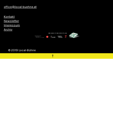
office@local-buehne.at
Kontakt
Newsletter
Impressum
Archiv
© 2019 Local-Bühne