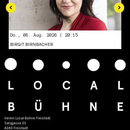
Do., 06. Aug. 2026 | 20:15
BIRGIT BIRNBACHER
Verein Local-Bühne Freistadt
Salzgasse 25
4240 Freistadt