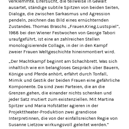
verklemmte. Eifersucht, die teilweise in Gewalt
ausartet, ständige subtile Spitzen von beiden Seiten,
Dialoge, die zwischen Sarkasmus und Agression
pendeln, zeichnen das Bild eines ernüchternden
Zustandes. Thomas Braschs „Frauen.Krieg.Lustspiel“,
1988 bei den Wiener Festwochen von George Tabori
uraufgeführt, ist eine an zahlreichen Stellen
monologisierende Collage, in der in den Kampf
zweier Frauen Weltgeschichte hineinmontiert wird.
„Der Machtkampf beginnt am Schachbrett. Was sich
inhaltlich wie ein belangloses Gespräch über Bauern,
Könige und Pferde anhört, erfährt durch Tonfall,
Mimik und Gestik der beiden Frauen eine gefährliche
Komponente. Da sind zwei Parteien, die an die
Grenzen gehen, die einander nichts schenken und
jeder Satz mutiert zum existenziellen. Mit Martina
Spitzer und Maria Hofstätter agieren in der
Projekttheater-Produktion zwei grandiose
Interpretinnen, die von der einfallsreichen Regie von
Susanne Lietzow wirkungsvoll geleitet werden.“