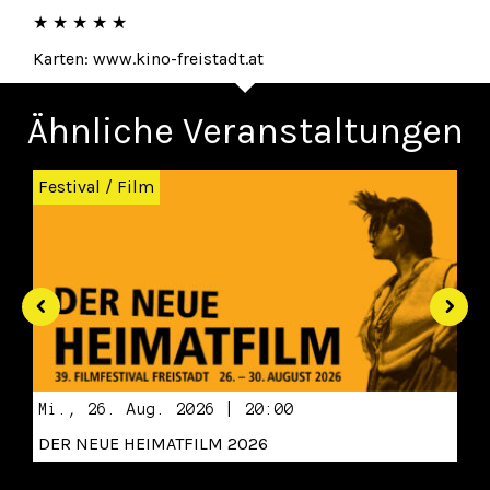
★ ★ ★ ★ ★
Karten: www.kino-freistadt.at
Ähnliche Veranstaltungen
Zurück
Wei
Festival
/
Film
Mi., 26. Aug. 2026 | 20:00
DER NEUE HEIMATFILM 2026