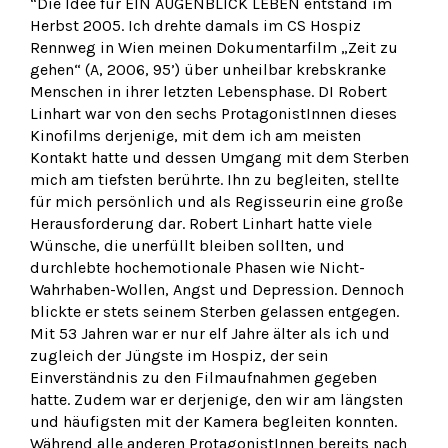
“Die Idee für EIN AUGENBLICK LEBEN entstand im
Herbst 2005. Ich drehte damals im CS Hospiz
Rennweg in Wien meinen Dokumentarfilm „Zeit zu
gehen“ (A, 2006, 95’) über unheilbar krebskranke
Menschen in ihrer letzten Lebensphase. DI Robert
Linhart war von den sechs ProtagonistInnen dieses
Kinofilms derjenige, mit dem ich am meisten
Kontakt hatte und dessen Umgang mit dem Sterben
mich am tiefsten berührte. Ihn zu begleiten, stellte
für mich persönlich und als Regisseurin eine große
Herausforderung dar. Robert Linhart hatte viele
Wünsche, die unerfüllt bleiben sollten, und
durchlebte hochemotionale Phasen wie Nicht-
Wahrhaben-Wollen, Angst und Depression. Dennoch
blickte er stets seinem Sterben gelassen entgegen.
Mit 53 Jahren war er nur elf Jahre älter als ich und
zugleich der Jüngste im Hospiz, der sein
Einverständnis zu den Filmaufnahmen gegeben
hatte. Zudem war er derjenige, den wir am längsten
und häufigsten mit der Kamera begleiten konnten.
Während alle anderen ProtagonistInnen bereits nach