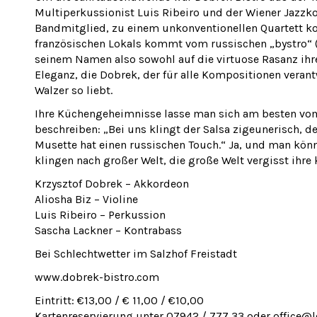
Multiperkussionist Luis Ribeiro und der Wiener Jazzk
Bandmitglied, zu einem unkonventionellen Quartett ko
französischen Lokals kommt vom russischen „bystro“ (s
seinem Namen also sowohl auf die virtuose Rasanz ihr
Eleganz, die Dobrek, der für alle Kompositionen verant
Walzer so liebt.
Ihre Küchengeheimnisse lasse man sich am besten vom 
beschreiben: „Bei uns klingt der Salsa zigeunerisch, d
Musette hat einen russischen Touch.“ Ja, und man kön
klingen nach großer Welt, die große Welt vergisst ihre 
Krzysztof Dobrek – Akkordeon
Aliosha Biz – Violine
Luis Ribeiro – Perkussion
Sascha Lackner – Kontrabass
Bei Schlechtwetter im Salzhof Freistadt
www.dobrek-bistro.com
Eintritt: €13,00 / € 11,00 / €10,00
Kartenreservierung unter 07942 / 777 33 oder office@l