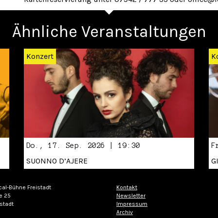
Ähnliche Veranstaltungen
Konzert
K
Do., 17. Sep. 2026 | 19:30
F
SUONNO D’AJERE
G
cal-Bühne Freistadt
Kontakt
e 25
Newsletter
stadt
Impressum
Archiv