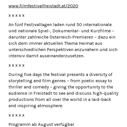
www.filmfestivalfreistadt.at/2020
x x x x x
An fünf Festivaltagen laden rund 50 internationale
und nationale Spiel-, Dokumentar- und Kurzfilme –
darunter zahlreiche Österreich-Premieren – dazu ein
sich dem immer aktuellen Thema Heimat aus
unterschiedlichen Perspektiven anzunähern und sich
intensiv damit auseinanderzusetzen.
x x x x x
During five days the festival presents a diversity of
storytelling and film genres – from poetic essay to
thriller and comedy – giving the opportunity to the
audience in Freistadt to see and discuss high-quality
productions from all over the world in a laid-back
and inspiring atmosphere.
x x x x x
Programm ab August verfügbar