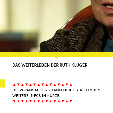
DAS WEITERLEBEN DER RUTH KLÜGER
▲▼▲▼▲▼▲▼▲▼▲▼▲▼▲
DIE VERANSTALTUNG KANN NICHT STATTFINDEN!
WEITERE INFOS IN KÜRZE!
▼▲▼▲▼▲▼▲▼▲▼▲▼▲▼