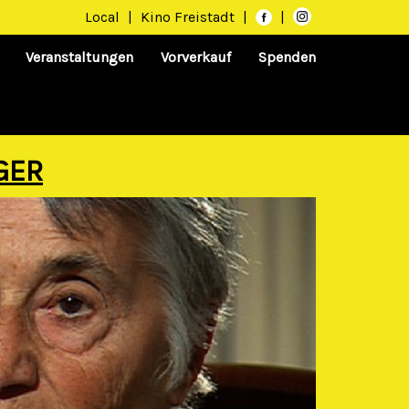
Local
|
Kino Freistadt
|
|
Veranstaltungen
Vorverkauf
Spenden
GER