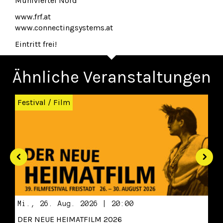
Mühlviertel Nord
www.frf.at
www.connectingsystems.at
Eintritt frei!
Ähnliche Veranstaltungen
Zurück
Wei
Festival
/
Film
Mi., 26. Aug. 2026 | 20:00
DER NEUE HEIMATFILM 2026