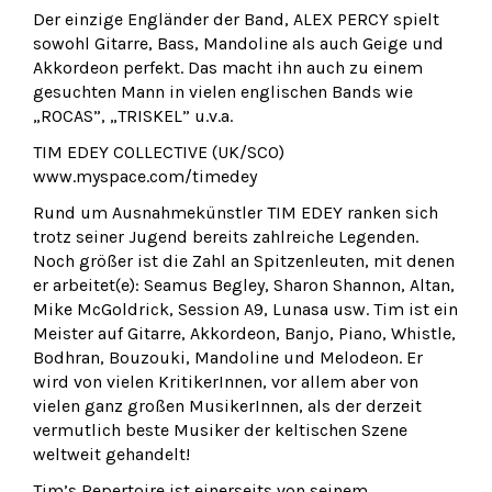
Der einzige Engländer der Band, ALEX PERCY spielt
sowohl Gitarre, Bass, Mandoline als auch Geige und
Akkordeon perfekt. Das macht ihn auch zu einem
gesuchten Mann in vielen englischen Bands wie
„ROCAS”, „TRISKEL” u.v.a.
TIM EDEY COLLECTIVE (UK/SCO)
www.myspace.com/timedey
Rund um Ausnahmekünstler TIM EDEY ranken sich
trotz seiner Jugend bereits zahlreiche Legenden.
Noch größer ist die Zahl an Spitzenleuten, mit denen
er arbeitet(e): Seamus Begley, Sharon Shannon, Altan,
Mike McGoldrick, Session A9, Lunasa usw. Tim ist ein
Meister auf Gitarre, Akkordeon, Banjo, Piano, Whistle,
Bodhran, Bouzouki, Mandoline und Melodeon. Er
wird von vielen KritikerInnen, vor allem aber von
vielen ganz großen MusikerInnen, als der derzeit
vermutlich beste Musiker der keltischen Szene
weltweit gehandelt!
Tim’s Repertoire ist einerseits von seinem