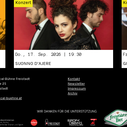
Konzert
K
Do., 17. Sep. 2026 | 19:30
F
SUONNO D’AJERE
G
cal-Bühne Freistadt
Kontakt
e 25
Newsletter
stadt
Impressum
Archiv
cal-buehne.at