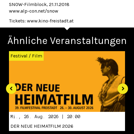
SNOW-Filmblock, 21.11.2018
www.alp-con.net/snow
Tickets: www.kino-freistadt.at
Ähnliche Veranstaltungen
Zurück
Wei
Festival
/
Film
Mi., 26. Aug. 2026 | 20:00
DER NEUE HEIMATFILM 2026