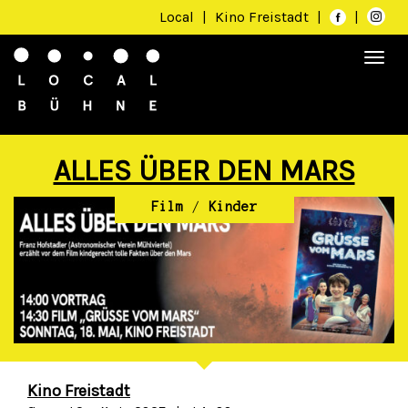
Local
|
Kino Freistadt
|
|
Togg
navi
ALLES ÜBER DEN MARS
Film
/
Kinder
Kino Freistadt