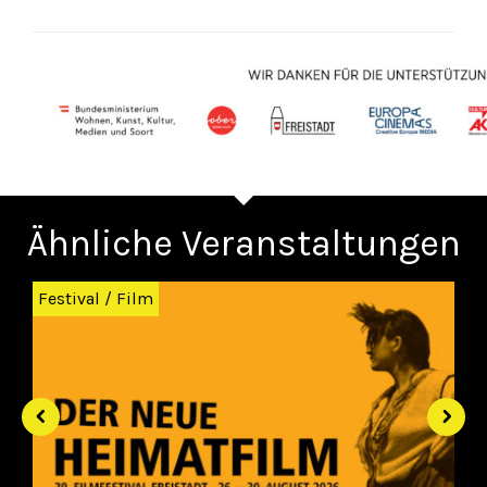
Ähnliche Veranstaltungen
Zurück
Wei
Festival
/
Film