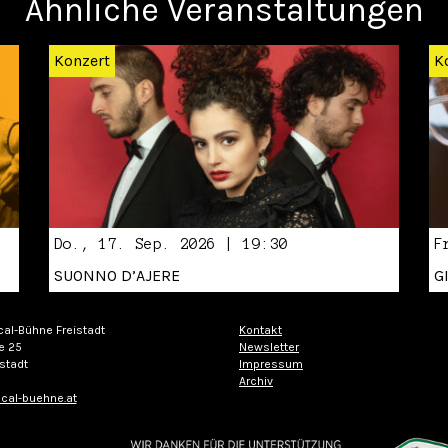
Ähnliche Veranstaltungen
Konzert
K
Do., 17. Sep. 2026 | 19:30
F
SUONNO D’AJERE
G
cal-Bühne Freistadt
Kontakt
e 25
Newsletter
stadt
Impressum
Archiv
cal-buehne.at