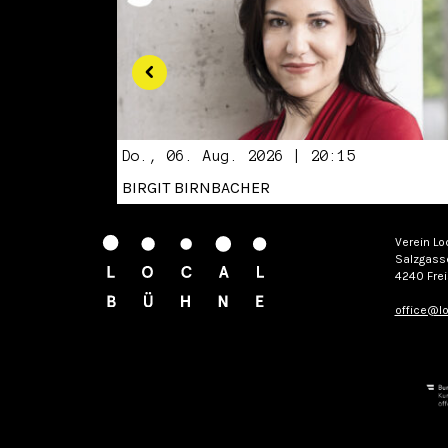
Do., 06. Aug. 2026 | 20:15
BIRGIT BIRNBACHER
Verein Lo
Salzgass
4240 Frei
office@lo