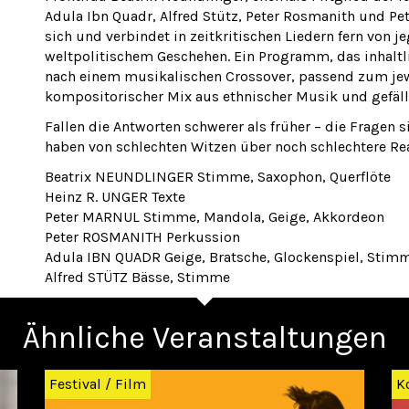
Adula Ibn Quadr, Alfred Stütz, Peter Rosmanith und P
sich und verbindet in zeitkritischen Liedern fern von 
weltpolitischem Geschehen. Ein Programm, das inhaltl
nach einem musikalischen Crossover, passend zum jewe
kompositorischer Mix aus ethnischer Musik und gefäl
Fallen die Antworten schwerer als früher – die Fragen 
haben von schlechten Witzen über noch schlechtere Real
Beatrix NEUNDLINGER Stimme, Saxophon, Querflöte
Heinz R. UNGER Texte
Peter MARNUL Stimme, Mandola, Geige, Akkordeon
Peter ROSMANITH Perkussion
Adula IBN QUADR Geige, Bratsche, Glockenspiel, Stim
Alfred STÜTZ Bässe, Stimme
Ähnliche Veranstaltungen
Festival
/
Film
K