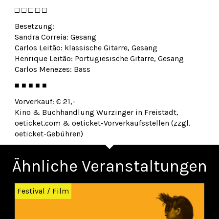
□ □ □ □ □
Besetzung:
Sandra Correia: Gesang
Carlos Leitão: klassische Gitarre, Gesang
Henrique Leitão: Portugiesische Gitarre, Gesang
Carlos Menezes: Bass
■ ■ ■ ■ ■
Vorverkauf: € 21,-
Kino & Buchhandlung Wurzinger in Freistadt,
oeticket.com & oeticket-Vorverkaufsstellen (zzgl.
oeticket-Gebühren)
Ähnliche Veranstaltungen
Zurück
Wei
Festival
/
Film