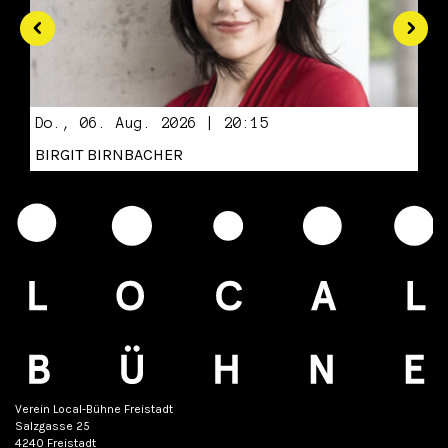
Do., 06. Aug. 2026 | 20:15
BIRGIT BIRNBACHER
Verein Local-Bühne Freistadt
Salzgasse 25
4240 Freistadt