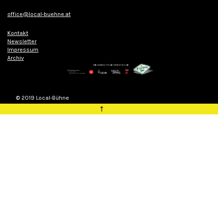
office@local-buehne.at
Kontakt
Newsletter
Impressum
Archiv
© 2019 Local-Bühne