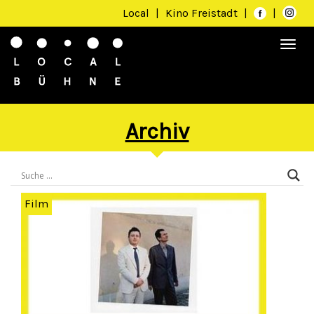
Local
|
Kino Freistadt
|
|
Togg
navi
Archiv
Film