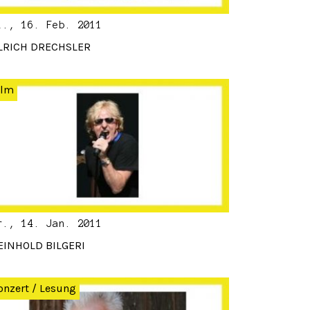
i., 16. Feb. 2011
LRICH DRECHSLER
ilm
r., 14. Jan. 2011
EINHOLD BILGERI
onzert
/
Lesung