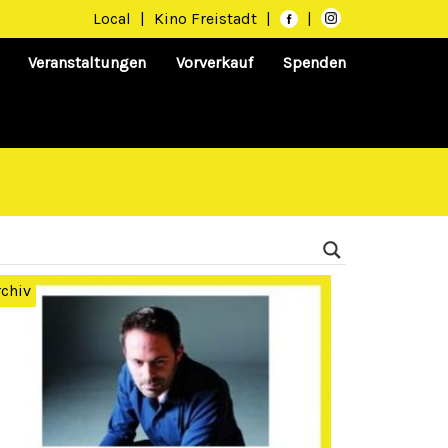
Local
|
Kino Freistadt
|
|
Veranstaltungen
Vorverkauf
Spenden
rchiv