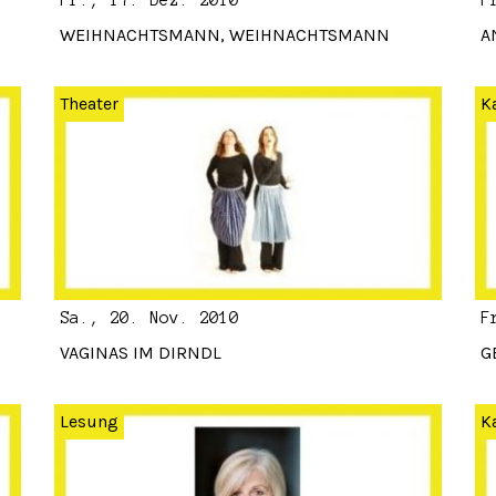
Fr., 17. Dez. 2010
F
WEIHNACHTSMANN, WEIHNACHTSMANN
A
Theater
K
Sa., 20. Nov. 2010
F
VAGINAS IM DIRNDL
G
Lesung
K