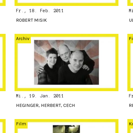
Fr., 18. Feb. 2011
M
ROBERT MISIK
U
Archiv
F
Mi., 19. Jan. 2011
F
HEGINGER, HERBERT, CECH
R
Film
K