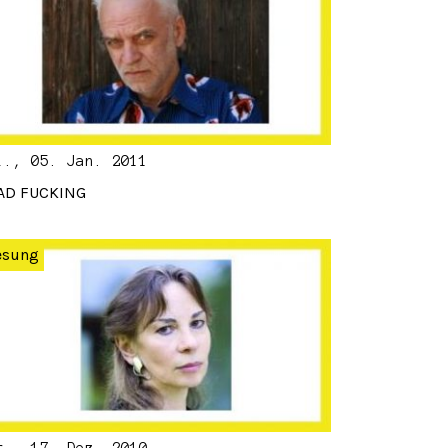
i., 05. Jan. 2011
AD FUCKING
esung