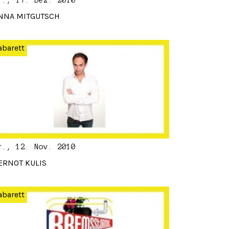
r., 17. Dez. 2010
NNA MITGUTSCH
abarett
r., 12. Nov. 2010
ERNOT KULIS
abarett